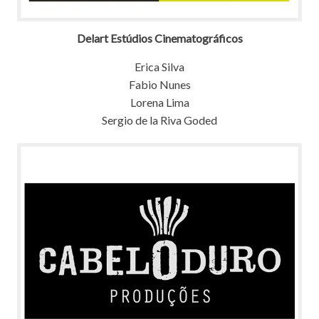
Delart Estúdios Cinematográficos
Erica Silva
Fabio Nunes
Lorena Lima
Sergio de la Riva Goded